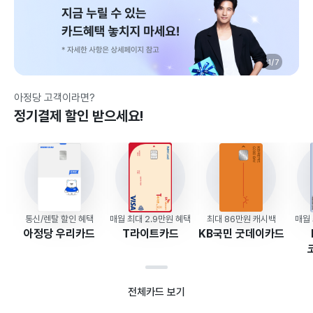
1/7
아정당 고객이라면?
정기결제 할인 받으세요!
통신/렌탈 할인 혜택
매월 최대 2.9만원 혜택
최대 86만원 캐시백
매월
아정당 우리카드
T라이트카드
KB국민 굿데이카드
전체카드 보기