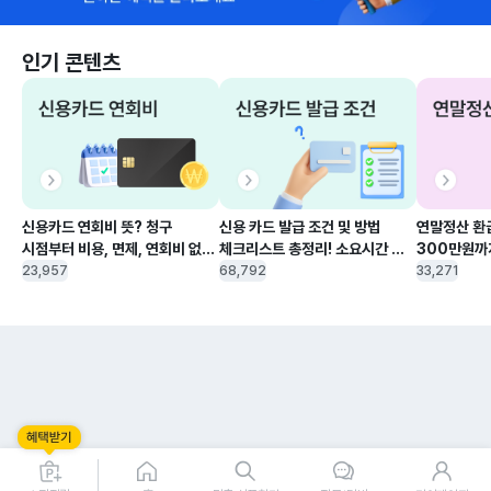
인기 콘텐츠
신용카드 연회비 뜻? 청구 
신용 카드 발급 조건 및 방법 
연말정산 환급
시점부터 비용, 면제, 연회비 없는 
체크리스트 총정리! 소요시간 
300만원까지
신용카드, 환불 방법까지 한 눈에 
부터 신청 조건 및 취소 제대로 
(조회 방법, 
23,957
68,792
33,271
보기
알아보기
신용카드 체