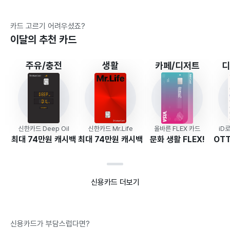
카드 고르기 어려우셨죠?
이달의 추천 카드
주유/충전
생활
카페/디저트
디
신한카드 Deep Oil
신한카드 Mr.Life
올바른 FLEX 카드
iD
최대 74만원 캐시백
최대 74만원 캐시백
문화 생활 FLEX!
OTT
신용카드 더보기
신용카드가 부담스럽다면?