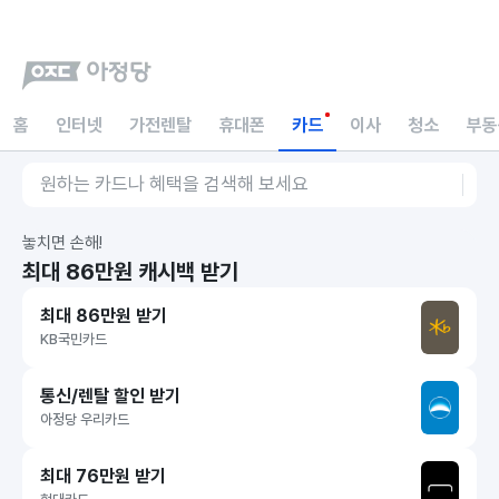
홈
인터넷
가전렌탈
휴대폰
카드
이사
청소
부동
놓치면 손해!
최대 86만원 캐시백 받기
최대 86만원 받기
KB국민카드
통신/렌탈 할인 받기
아정당 우리카드
최대 76만원 받기