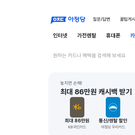
질문/답변
꿀팁게
인터넷
가전렌탈
휴대폰
카
놓치면 손해!
최대 86만원 캐시백 받기
최대 86만원
통신/렌탈 할인
KB국민카드
아정당 우리카드