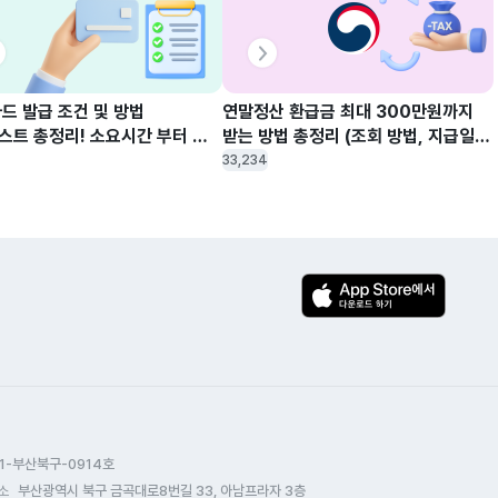
드 발급 조건 및 방법 
연말정산 환급금 최대 300만원까지 
스트 총정리! 소요시간 부터 
받는 방법 총정리 (조회 방법, 지급일, 
조건 및 취소 제대로 알아보기
계산기, 신용카드 체크카드 소득공제)
33,234
1-부산북구-0914호
소
부산광역시 북구 금곡대로8번길 33, 아남프라자 3층