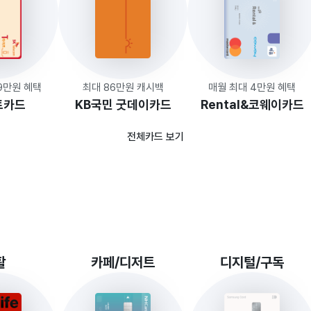
.9만원 혜택
최대 86만원 캐시백
매월 최대 4만원 혜택
트카드
KB국민 굿데이카드
Rental&코웨이카드
전체카드 보기
활
카페/디저트
디지털/구독