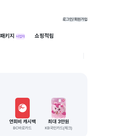
로그인/회원가입
패키지
쇼핑적립
사업자
원
연회비 캐시백
최대 3만원
BC바로카드
KB국민카드(체크)