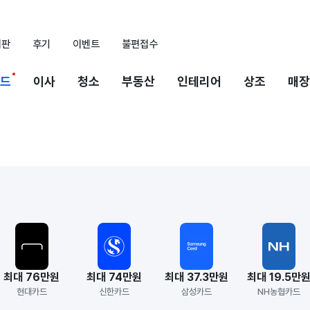
시판
후기
이벤트
불편접수
드
이사
청소
부동산
인테리어
상조
매장
최대 76만원
최대 74만원
최대 37.3만원
최대 19.5만
현대카드
신한카드
삼성카드
NH농협카드