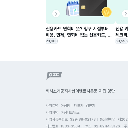
신용카드 연회비 뜻? 청구 시점부터 
신용 카
비용, 면제, 연회비 없는 신용카드, 
체크리
환불 방법까지 한 눈에 보기
신청 
23,908
68,595
회사소개
공지사항
이벤트
사은품 지급 명단
사이트명
아정당
대표자
김민기
사업자명
아정네트웍스
사업자등록번호
329-88-02173
통신판매업
제202
대표번호
1833-3504
팩스
02-6944-8126
주