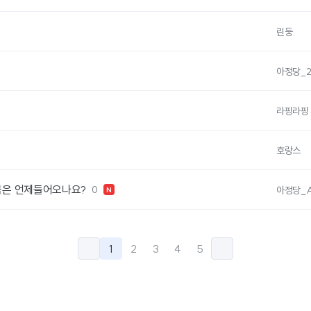
린둥
아정당_2
라핑라핑
호랑스
금은 언제들어오나요?
0
아정당_A
N
1
2
3
4
5