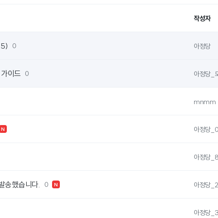
작성자
5)
0
아정당
 가이드
0
아정당_
mnmm
아정당_0
N
아정당_8
 발송했습니다.
0
아정당_2
N
아정당_3