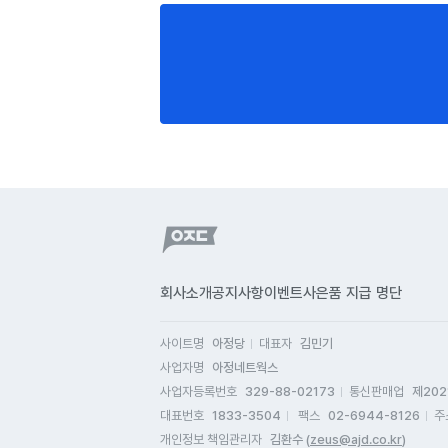
회사소개
공지사항
이벤트
사은품 지급 명단
사이트명
아정당
대표자
김민기
사업자명
아정네트웍스
사업자등록번호
329-88-02173
통신판매업
제202
대표번호
1833-3504
팩스
02-6944-8126
주
개인정보 책임관리자
김환수 (
zeus@ajd.co.kr
)