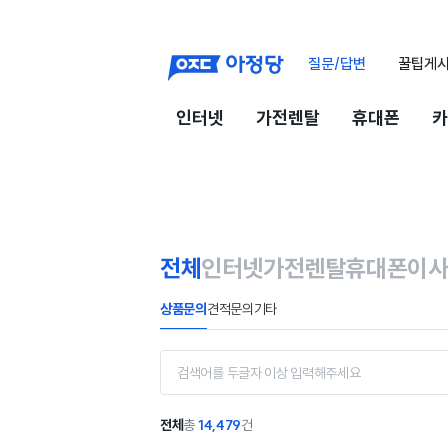
질문/답변
꿀팁게
인터넷
가전렌탈
휴대폰
카
전체
인터넷
가전렌탈
휴대폰
이
상품문의
견적문의
기타
전체
총
14,479
건