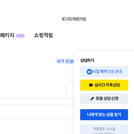
로그인/회원가입
패키지
쇼핑적립
사업자
상담하기
내가 쓴글
글쓰기
비밀 혜택 3초 안내
실시간 카톡상담
맞춤 상담 신청

나에게 맞는 상품 찾기
최신순
아정당은 365일