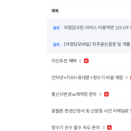
제목
아정당크린 서비스 이용약관 (25.09.1
공지
[아정당모바일] 자주묻는질문 및 개통
공지
지인추천 혜택
0
N
인터넷+티비+휴대폰+정수기 바꿀 예정
0
통신사변경vs재약정 문의
0
N
알뜰폰 변경신청서 및 신분증 사진 이메일로
정수기 온수 출수 속도 문의
0
N