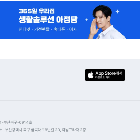
1-부산북구-0914호
소
부산광역시 북구 금곡대로8번길 33, 아남프라자 3층