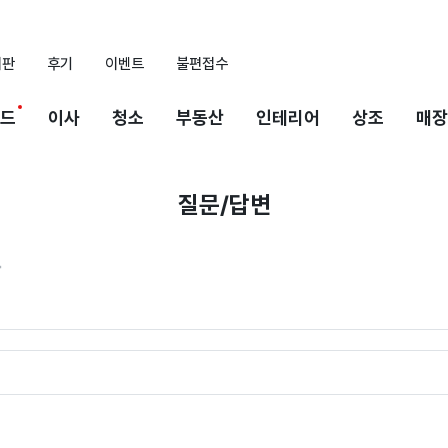
시판
후기
이벤트
불편접수
드
이사
청소
부동산
인테리어
상조
매장
질문/답변
사