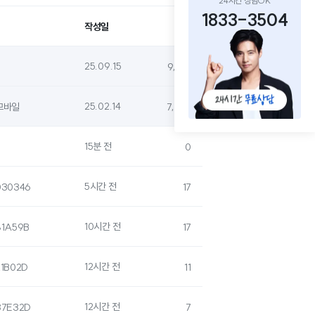
24시간 상담OK
1833-3504
작성일
조회
25.09.15
9,136
25.02.14
모바일
7,042
15분 전
0
5시간 전
30346
17
10시간 전
1A59B
17
12시간 전
1B02D
11
12시간 전
7E32D
7