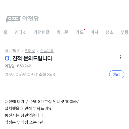
홈
인터넷
가전렌탈
휴대폰
카드
이사
청소
부동
질문/답변
인터넷
상품문의


Q.
견적 문의드립니다

아정당_850249
2025.05.26 09:01
조회
363
댓글
3
대전에 다가구 주택 8개호실 인터넷 100M로
설치했을때 견적 부탁드려요
통신사는 상관없습니다
약정은 무약정 또는 1년