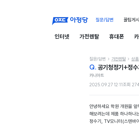
질문/답변
꿀팁게
인터넷
가전렌탈
휴대폰
카
질문/답변
가전렌탈
상품


Q.
공기청정기+정수기
카니아트
2025.09.27 12:11
조회
27
안녕하세요 학원 개원을 앞
해보려는데 제품 하나하나는
정수기, TV모니터(스텐바이