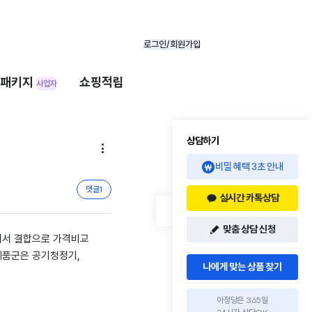
로그인/회원가입
패키지
쇼핑적립
사업자
상담하기

비밀 혜택 3초 안내
댓글
1
실시간 카톡상담
맞춤 상담 신청
어서 결합으로 가격비교
제품군은 공기청정기,
나에게 맞는 상품 찾기
아정당은 365일