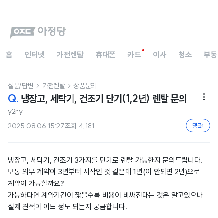
홈
인터넷
가전렌탈
휴대폰
카드
이사
청소
부동
질문/답변
가전렌탈
상품문의


Q.
냉장고, 세탁기, 건조기 단기(1,2년) 렌탈 문의

y2ny
2025.08.06 15:27
조회
4,181
댓글
1
냉장고, 세탁기, 건조기 3가지를 단기로 렌탈 가능한지 문의드립니다.
보통 의무 계약이 3년부터 시작인 것 같은데 1년(이 안되면 2년)으로
계약이 가능할까요?
가능하다면 계약기간이 짧을수록 비용이 비싸진다는 것은 알고있으나
실제 견적이 어느 정도 되는지 궁금합니다.