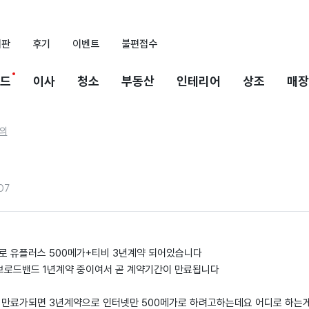
시판
후기
이벤트
불편접수
드
이사
청소
부동산
인테리어
상조
매장
의
07
의로 유플러스 500메가+티비 3년계약 되어있습니다
k브로드밴드 1년계약 중이여서 곧 계약기간이 만료됩니다
넷 만료가되면 3년계약으로 인터넷만 500메가로 하려고하는데요 어디로 하는