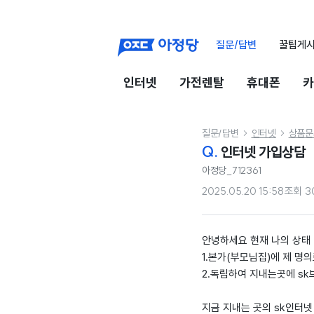
질문/답변
꿀팁게
인터넷
가전렌탈
휴대폰
카
질문/답변
인터넷
상품문


Q.
인터넷 가입상담
아정당_712361
2025.05.20 15:58
조회
3
안녕하세요 현재 나의 상태
1.본가(부모님집)에 제 명
2.독립하여 지내는곳에 s
지금 지내는 곳의 sk인터