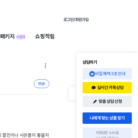
로그인/회원가입
패키지
쇼핑적립
사업자
상담하기

비밀 혜택 3초 안내
댓글
1
실시간 카톡상담
맞춤 상담 신청
나에게 맞는 상품 찾기
아정당은 365일
게 할인이나 사은품이 좋을지