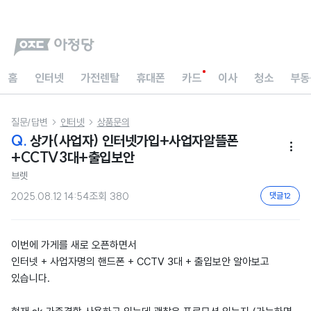
홈
인터넷
가전렌탈
휴대폰
카드
이사
청소
부동
질문/답변
인터넷
상품문의


Q.
상가(사업자) 인터넷가입+사업자알뜰폰

+CCTV3대+출입보안
브렛
2025.08.12 14:54
조회
380
댓글
12
이번에 가게를 새로 오픈하면서
인터넷 + 사업자명의 핸드폰 + CCTV 3대 + 출입보안 알아보고
있습니다.