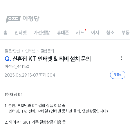
홈
인터넷
가전렌탈
휴대폰
카드
이사
청소
부동
질문/답변
인터넷
결합문의


Q.
신혼집 KT 인터넷 & 티비 설치 문의

아정당_441150
2025.06.29 15:07
조회
304
댓글
4
[현재 상황]
1. 본인: 부모님과 KT 결합 상품 이용 중
- 인터넷, TV, 전화, 모바일 (인터넷 뭉치면 올레, 옛날상품입니다)
2. 와이프 : SKT 가족 결합상품 이용 중