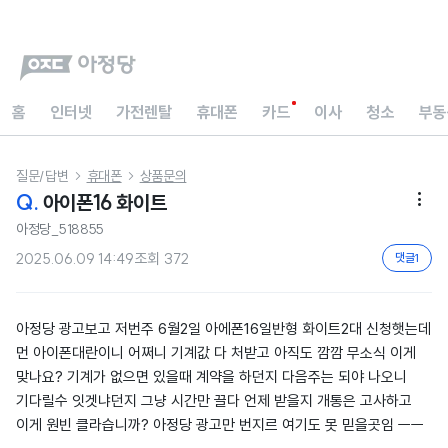
홈
인터넷
가전렌탈
휴대폰
카드
이사
청소
부동
질문/답변
휴대폰
상품문의


Q.
아이폰16 화이트

아정당_518855
2025.06.09 14:49
조회
372
댓글
1
아정당 광고보고 저번주 6월2일 아에폰16일반형 화이트2대 신청햇는데
먼 아이폰대란이니 어쩌니 기계값 다 처받고 아직도 깜깜 무소식 이게
맞나요? 기계가 없으면 있을때 계약을 하던지 다음주는 되야 나오니
기다릴수 잇겟냐던지 그냥 시간만 끌다 언제 받을지 개통은 고사하고
이게 원빈 클라습니까? 아정당 광고만 번지르 여기도 못 믿을곳임 ㅡㅡ