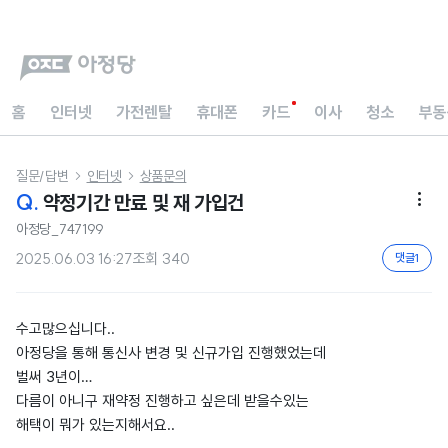
홈
인터넷
가전렌탈
휴대폰
카드
이사
청소
부동
질문/답변
인터넷
상품문의


Q.
약정기간 만료 및 재 가입건

아정당_747199
2025.06.03 16:27
조회
340
댓글
1
수고많으십니다..
아정당을 통해 통신사 변경 및 신규가입 진행했었는데
벌써 3년이…
다름이 아니구 재약정 진행하고 싶은데 받을수있는
해택이 뭐가 있는지해서요..