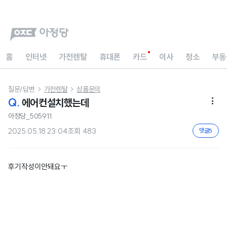
홈
인터넷
가전렌탈
휴대폰
카드
이사
청소
부동
질문/답변
가전렌탈
상품문의


Q.
에어컨설치했는데

아정당_505911
2025.05.18 23:04
조회
483
댓글
5
후기작성이안돼요ㅜ