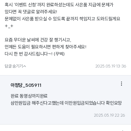
혹시 ‘이벤트 신청’까지 완료하셨는데도 사은품 지급에 문제가
있다면 꼭 댓글로 알려주세요!
문제없이 사은품 받으실 수 있도록 끝까지 책임지고 도와드릴게요
+_+
요즘 무더운 날씨에 건강 잘 챙기시고,
언제든 도움이 필요하시면 편하게 찾아주세요!
다시 한 번 감사드립니다~! (꾸벅)

답글 숨기기
2025.05.19 13:36

아정당_505911
완료 동영상까지완료
삼만원입금 해주신다고했는데 이만원입금되었습니다 확인요망
2025.05.19 22:26