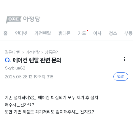
홈
인터넷
가전렌탈
휴대폰
카드
이사
청소
부동
질문/답변
가전렌탈
상품문의


Q.
에어컨 렌탈 관련 문의

Skyblue82
2026.05.28 12:19
조회
318
댓글
1
기존 설치되어있는 에어컨 & 실외기 모두 제거 후 설치
해주시는건가요?
또한 기존 제품도 폐기처리도 같이해주시는 건지요?