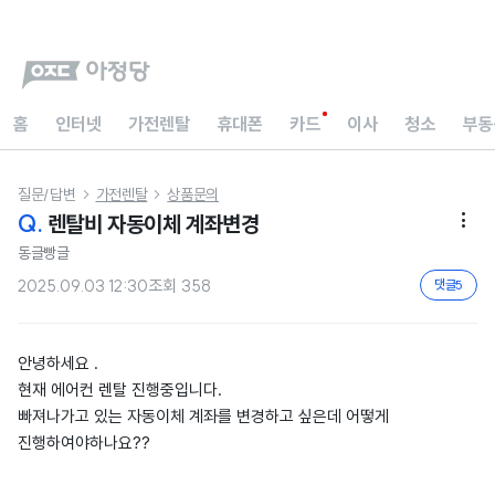
홈
인터넷
가전렌탈
휴대폰
카드
이사
청소
부동
질문/답변
가전렌탈
상품문의


Q.
렌탈비 자동이체 계좌변경

동글빵글
2025.09.03 12:30
조회
358
댓글
5
안녕하세요 .
현재 에어컨 렌탈 진행중입니다.
빠져나가고 있는 자동이체 계좌를 변경하고 싶은데 어떻게
진행하여야하나요??