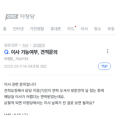
홈
인터넷
가전렌탈
휴대폰
카드
이사
청소
부동
질문/답변
이사
견적문의


Q.
이사 가능여부, 견적문의

아정당_706933
2025.05.11 14:58
조회
382
댓글
1
이사 관련 문의입니다
견적요청해서 담당 지점(?)인지 연락 오셔서 방문견적 날 잡는 증에
해당일 이사가 어렵다는 연락받았는데요.
요렇게 되면 아정당에서는 이사 날짜가 찬 걸로 보면 될까요?