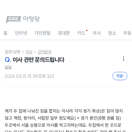
홈
인터넷
가전렌탈
휴대폰
카드
이사
청소
부동
질문/답변
이사
견적문의


Q.
이사 관련 문의드립니다

닮닮
2026.03.15 15:39
조회
322
댓글
1
제가 두 집에 나눠진 짐을 합치는 이사라 각각 경기 화성(은 짐이 많지
않고 책장, 항아리, 서랍장 일부 정도예요) + 경기 용인(8평 원룸 짐)
두곳에서 서울 상봉으로 이사를 하고자하는데요. 두집에서 한 곳으로