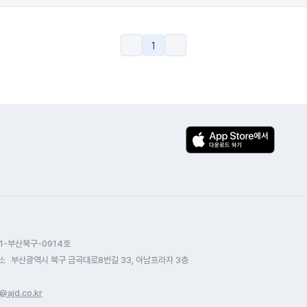
1
1-부산북구-0914호
소
부산광역시 북구 금곡대로8번길 33, 아남프라자 3층
@ajd.co.kr