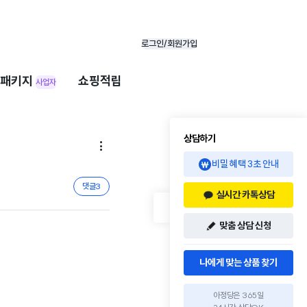
로그인/회원가입
패키지
쇼핑적립
사업자
상담하기

비밀 혜택 3초 안내
댓글
3
실시간 카톡상담
맞춤 상담 신청
나에게 맞는 상품 찾기
아정당은 365일