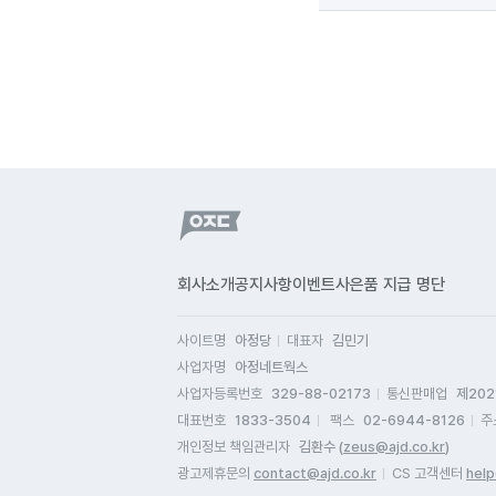
회사소개
공지사항
이벤트
사은품 지급 명단
사이트명
아정당
대표자
김민기
사업자명
아정네트웍스
사업자등록번호
329-88-02173
통신판매업
제202
대표번호
1833-3504
팩스
02-6944-8126
주
개인정보 책임관리자
김환수 (
zeus@ajd.co.kr
)
광고제휴문의
contact@ajd.co.kr
CS 고객센터
help