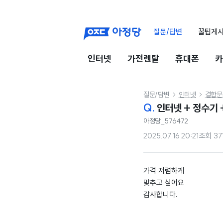
질문/답변
꿀팁게
인터넷
가전렌탈
휴대폰
카
질문/답변
인터넷
결합문


Q.
인터넷 + 정수기 
아정당_576472
2025.07.16 20:21
조회
37
가격 저렴하게
맞추고 싶어요
감사합니다.