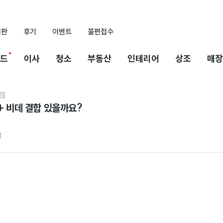
시판
후기
이벤트
불편접수
드
이사
청소
부동산
인테리어
상조
매장
의
+ 비데 결합 있을까요?
1