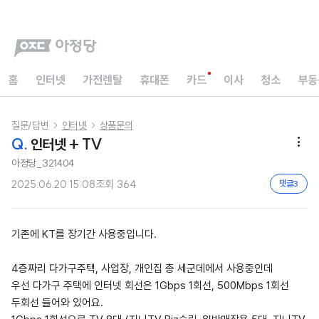
홈
인터넷
가전렌탈
휴대폰
카드
이사
청소
부동
질문/답변
인터넷
상품문의


Q.
인터넷 + TV

아정당_321404
2025.06.20 15:08
조회
364
댓글
3
기존에 KT를 장기간 사용중입니다.
4층짜리 다가구주택, 사업장, 개인집 총 세군데에서 사용중인데
우선 다가구 주택에 인터넷 회선은 1Gbps 1회선, 500Mbps 1회선
두회선 들어와 있어요.