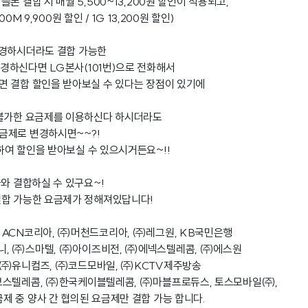
폰 결합 시 매월 5,500~13,200원 할인이 적용되고,
500M 9,900원 할인 / 1G 13,200원 할인)
변경하시더라도 결합 가능한
경하신다면 LG본사(101번)으로 전화해서
면 결합 할인을 받아보실 수 있다는 장점이 있기에
 불가한 요금제를 이용하신다 하시더라도
금제로 변경하시면~~?!
여 할인을 받아보실 수 있으시거든요~!!
사와 결합하실 수 있구요~!
결합 가능한 요금제가 정해져있답니다!
 ACN코리아, ㈜머천드코리아, ㈜레그원, KB국민은행
, ㈜스마텔, ㈜아이즈비전, ㈜에넥스텔레콤, ㈜에스원
 ㈜유니컴즈, ㈜코드모바일, ㈜KCTV제주방송
보스텔레콤, ㈜한국케이블텔레콤, ㈜마블프로듀스, 토스모바일㈜,
 중 양사 간 협의된 요금제만 결합 가능 합니다.