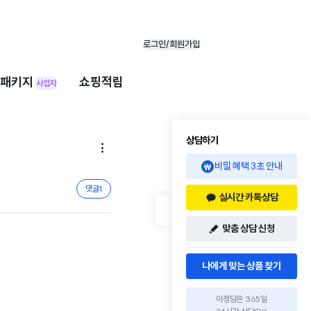
로그인/회원가입
패키지
쇼핑적립
사업자
상담하기

비밀 혜택 3초 안내
댓글
1
실시간 카톡상담
맞춤 상담 신청
나에게 맞는 상품 찾기
아정당은 365일