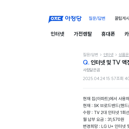
질문/답변
꿀팁게
인터넷
가전렌탈
휴대폰
카
질문/답변
인터넷
상품문


Q.
인터넷 및 TV 액
사람닮은곰
2025.04.24 15:57
조회
4
현재 집(아파트)에서 사용하
현재 : SK 브로드밴드(핸드
수량 : TV 2대 인터넷 1회
월 납부 요금 : 31,570원
변경희망 : LG U+ 인터넷 