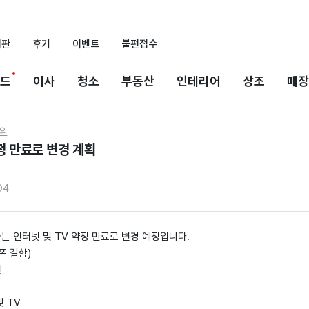
시판
후기
이벤트
불편접수
드
이사
청소
부동산
인테리어
상조
매장
의
정 만료로 변경 계획
04
는 인터넷 및 TV 약정 만료로 변경 예정입니다.
폰 결함)
선
및 TV