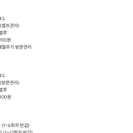
4S
정(셀프관리)
,블루
900원
6개월주기 방문관리
4S
정(방문관리)
,블루
,900원
 (1~6회차 반값)
 (1~12회차 반값)