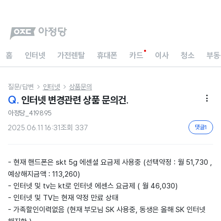
홈
인터넷
가전렌탈
휴대폰
카드
이사
청소
부동
질문/답변
인터넷
상품문의


Q.
인터넷 변경관련 상품 문의건.

아정당_419895
2025.06.11 16:31
조회
337
댓글
1
- 현재 핸드폰은 skt 5g 에센셜 요금제 사용중 (선택약정 : 월 51,730 ,
예상해지금액 : 113,260)
- 인터넷 및 tv는 kt로 인터넷 에센스 요금제 ( 월 46,030)
- 인터넷 및 TV는 현재 약정 만료 상태
- 가족할인이력없음 (현재 부모님 SK 사용중, 동생은 올해 SK 인터넷