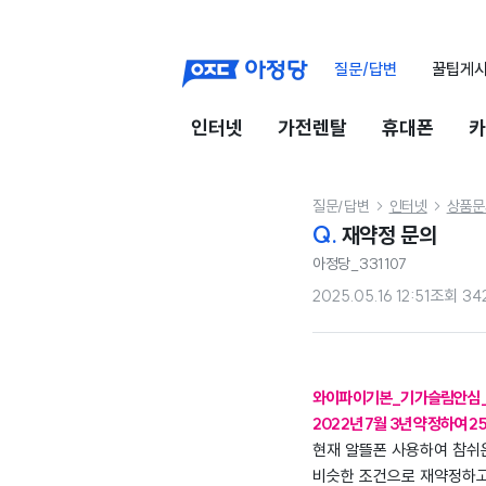
질문/답변
꿀팁게
인터넷
가전렌탈
휴대폰
카
질문/답변
인터넷
상품문


Q.
재약정 문의
아정당_331107
2025.05.16 12:51
조회
34
와이파이기본_기가슬림안심_
2022년 7월 3년 약정하여 2
현재 알뜰폰 사용하여 참쉬
비슷한 조건으로 재약정하고