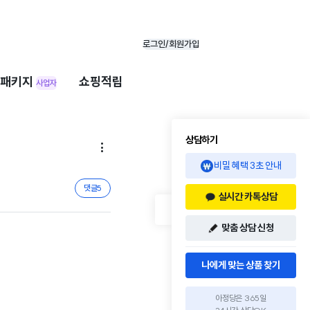
로그인/회원가입
패키지
쇼핑적립
사업자
상담하기

비밀 혜택 3초 안내
댓글
5
실시간 카톡상담
맞춤 상담 신청
나에게 맞는 상품 찾기
아정당은 365일