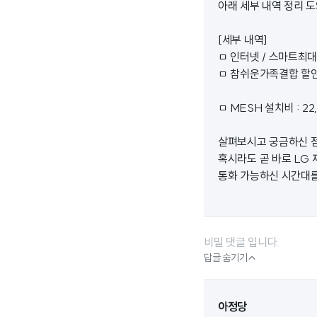
아래 세부 내역 정리 
[세부 내역]
ㅁ 인터넷 / 스마트최대5
ㅁ 참쉬운가족결합 할인 :
ㅁ MESH 설치비 : 22
살펴보시고 궁금하신 점
혹시라도 곧 바로 LG
통화 가능하신 시간대
비밀 댓글 입니다.

답글 숨기기
아정당