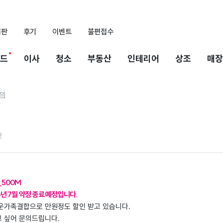
시판
후기
이벤트
불편접수
드
이사
청소
부동산
인테리어
상조
매장
의
2
500M
5년 7월 약정 종료 예정입니다.
운가족결합으로 만원정도 할인 받고 있습니다.
 싶어 문의드립니다.