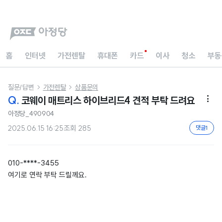
홈
인터넷
가전렌탈
휴대폰
카드
이사
청소
부동
질문/답변
가전렌탈
상품문의


Q.
코웨이 매트리스 하이브리드4 견적 부탁 드려요

아정당_490904
2025.06.15 16:25
조회
285
댓글
1
010-****-3455
여기로 연락 부탁 드릴께요.