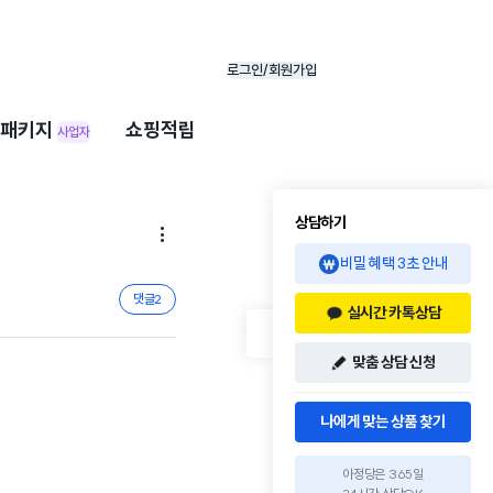
로그인/회원가입
패키지
쇼핑적립
사업자
상담하기

비밀 혜택 3초 안내
댓글
2
실시간 카톡상담
맞춤 상담 신청
나에게 맞는 상품 찾기
아정당은 365일