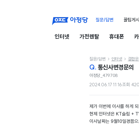
질문/답변
꿀팁게
인터넷
가전렌탈
휴대폰
카
질문/답변
인터넷
결합문


Q.
통신사변경문의
아정당_479708
2024.06.17 11:16
조회
42
제가 이번에 이사를 하게 
현제 인터넷은 KT슬림 +
이사날짜는 9월10일경쯤으