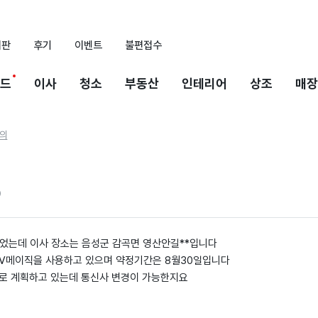
시판
후기
이벤트
불편접수
드
이사
청소
부동산
인테리어
상조
매장
의
0
되었는데 이사 장소는 음성군 감곡면 영산안길**입니다
 TV메이직을 사용하고 있으며 약정기간은 8월30일입니다
로 계획하고 있는데 통신사 변경이 가능한지요