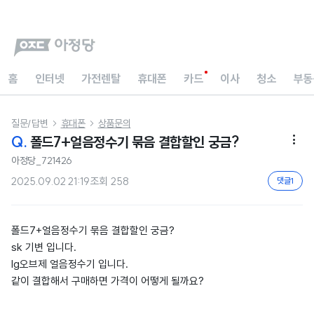
홈
인터넷
가전렌탈
휴대폰
카드
이사
청소
부동
질문/답변
휴대폰
상품문의


Q.
폴드7+얼음정수기 묶음 결합할인 궁금?

아정당_721426
2025.09.02 21:19
조회
258
댓글
1
폴드7+얼음정수기 묶음 결합할인 궁금?
sk 기변 입니다.
lg오브제 얼음정수기 입니다.
같이 결합해서 구매하면 가격이 어떻게 될까요?