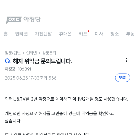
홈
인터넷
가전렌탈
휴대폰
카드
이사
청소
부동
질문/답변
인터넷
상품문의


Q.
해지 위약금 문의드립니다.

아정당_106391
2025.06.25 17:33
조회
556
댓글
1
인터넷&TV를 3년 약정으로 계약하고 약 1년2개월 정도 사용했습니다.
개인적인 사정으로 해지를 고민중에 있는데 위약금을 확인하고
싶습니다.