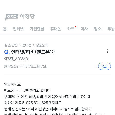
홈
인터넷
가전렌탈
휴대폰
카드
이사
청소
부동
질문/답변
휴대폰
상품문의


Q.
인터넷/티비/핸드폰1개

아정당_638543
2025.09.22 17:28
조회
258
댓글
1
안녕하세요
핸드폰 새로 구매하려고 합니다
구매한는김에 인터넷/티비 같이 묶어서 신청할려고 하는데
원하는 기종은 S25 또는 S25엣지이고
현재 통신사는 SK이고 변경은 케이티나 엘지로 할까합니다