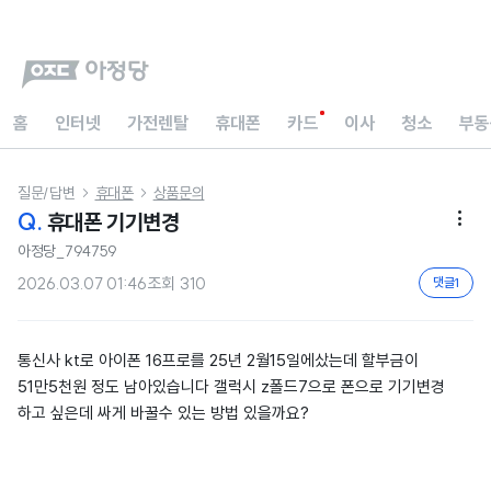
홈
인터넷
가전렌탈
휴대폰
카드
이사
청소
부동
질문/답변
휴대폰
상품문의


Q.
휴대폰 기기변경

아정당_794759
2026.03.07 01:46
조회
310
댓글
1
통신사 kt로 아이폰 16프로를 25년 2월15일에샀는데 할부금이
51만5천원 정도 남아있습니다 갤럭시 z폴드7으로 폰으로 기기변경
하고 싶은데 싸게 바꿀수 있는 방법 있을까요?