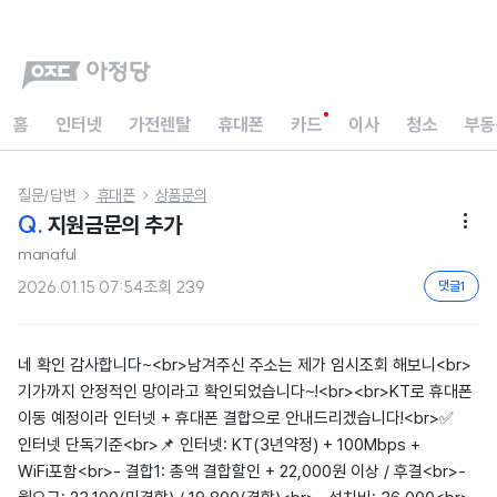
홈
인터넷
가전렌탈
휴대폰
카드
이사
청소
부동
질문/답변
휴대폰
상품문의


Q.
지원금문의 추가

manaful
2026.01.15 07:54
조회
239
댓글
1
네 확인 감사합니다~<br>남겨주신 주소는 제가 임시조회 해보니<br>
기가까지 안정적인 망이라고 확인되었습니다~!<br><br>KT로 휴대폰
이동 예정이라 인터넷 + 휴대폰 결합으로 안내드리겠습니다!<br>✅
인터넷 단독기준<br>📌 인터넷: KT(3년약정) + 100Mbps +
WiFi포함<br>- 결합1: 총액 결합할인 + 22,000원 이상 / 후결<br>-