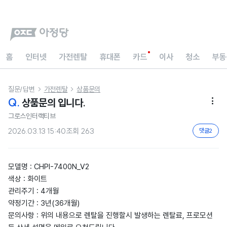
홈
인터넷
가전렌탈
휴대폰
카드
이사
청소
부동
질문/답변
가전렌탈
상품문의


Q.
상품문의 입니다.

그로스인터랙티브
2026.03.13 15:40
조회
263
댓글
2
모델명 : CHPI-7400N_V2
색상 : 화이트
관리주기 : 4개월
약정기간 : 3년(36개월)
문의사항 : 위의 내용으로 렌탈을 진행할시 발생하는 렌탈료, 프로모션