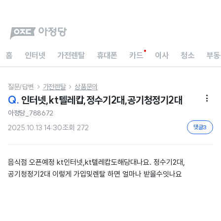
홈
인터넷
가전렌탈
휴대폰
카드
이사
청소
부동
질문/답변
가전렌탈
상품문의


Q.
인터넷,kt텔레캅,정수기2대,공기청정기2대

아정당_788672
2025.10.13 14:30
조회
272
댓글
3
음식점 오픈예정 kt인터넷,kt텔레캅도해당대나요. 정수기2대,
공기청정기2대 이렇게 가입및렌탈 하면 얼마나 받을수잇나요