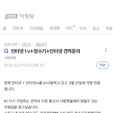
홈
인터넷
가전렌탈
휴대폰
카드
이사
청소
부동
질문/답변
인터넷
결합문의


Q.
인터넷 tv+정수기+인터넷 견적문의

수원곰탱
2026.02.21 13:07
조회
217
댓글
1
현재 인터넷 + 인터넷tv를 kt사용하고 있고 3월 21일에 약정 만료
됩니다.
Kt 다시 가입하는 견적과 다른 통신사 사용햇을때의 받을수 잇는
지원금을 알고싶습니다.