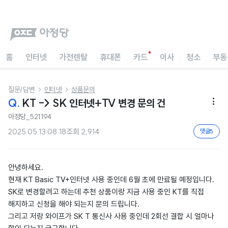
홈
인터넷
가전렌탈
휴대폰
카드
이사
청소
부동
질문/답변
인터넷
상품문의


Q.
KT -> SK 인터넷+TV 변경 문의 건

아정당_521194
2025.05.13 08:18
조회
2,914
댓글
5
안녕하세요.
현재 KT Basic TV+인터넷 사용 중인데 6월 초에 만료될 예정입니다.
SK로 변경할려고 하는데 추천 상품이랑 지금 사용 중인 KT를 직접
해지하고 신청을 해야 되는지 문의 드립니다.
그리고 저랑 와이프가 SK T 통신사 사용 중인데 2회선 결합 시 얼마나