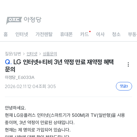
홈
인터넷
가전렌탈
휴대폰
카드
이사
청소
부동
질문/답변
인터넷
상품문의


Q.
LG 인터넷+티비 3년 약정 만료 재약정 혜택

문의
아정당_E6033A
2026.02.11 12:04
조회
305
댓글
3
안녕하세요.
현재 LG유플러스 인터넷(스마트기가 500M)과 TV(일반형)을 사용
중이며, 3년 약정이 만료된 상태입니다.
현재는 제 명의로 가입되어 있습니다.