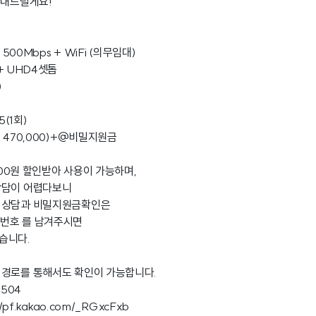
안내드릴게요!
 500Mbps + WiFi (의무임대)
 + UHD4셋톱
)
5(1회)
금: 470,000)+@비밀지원금
,900원 할인받아 사용이 가능하며,
상담이 어렵다보니
 상담과 비밀지원금확인은
번호 를 남겨주시면
습니다.
 경로를 통해서도 확인이 가능합니다.
3504
//pf.kakao.com/_RGxcFxb