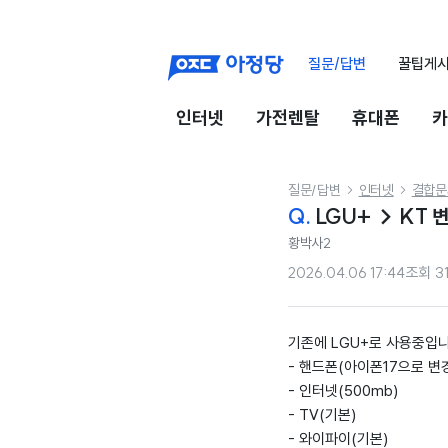
질문/답변
꿀팁게
인터넷
가전렌탈
휴대폰
카
질문/답변
인터넷
결합문


Q.
LGU+ → KT 
황박사2
2026.04.06 17:44
조회
3
기존에 LGU+로 사용중입니
- 핸드폰(아이폰17으로 변
- 인터넷(500mb)
- TV(기본)
- 와이파이(기본)