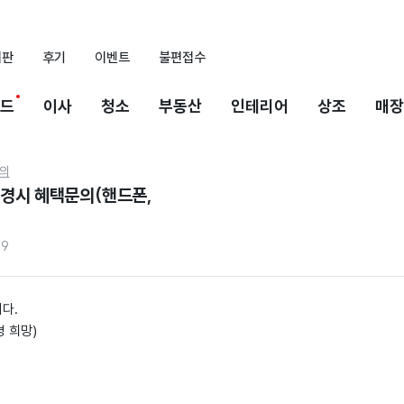
시판
후기
이벤트
불편접수
드
이사
청소
부동산
인테리어
상조
매장
의
변경시 혜택문의(핸드폰,
19
다.
경 희망)