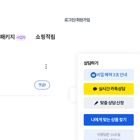
로그인/회원가입
패키지
쇼핑적립
사업자
상담하기

비밀 혜택 3초 안내
댓글
1
실시간 카톡상담
맞춤 상담 신청
나에게 맞는 상품 찾기
아정당은 365일