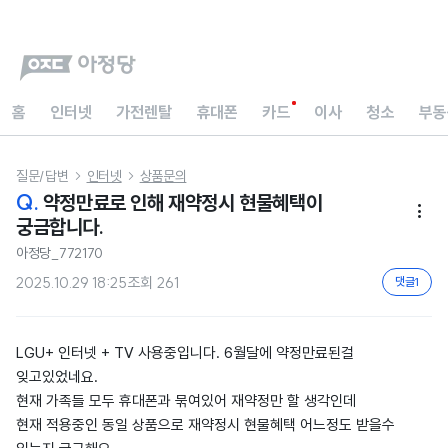
홈
인터넷
가전렌탈
휴대폰
카드
이사
청소
부동
질문/답변
인터넷
상품문의


Q.
약정만료로 인해 재약정시 현물혜택이

궁금합니다.
아정당_772170
2025.10.29 18:25
조회
261
댓글
1
LGU+ 인터넷 + TV 사용중입니다. 6월달에 약정만료된걸
잊고있었네요.
현재 가족들 모두 휴대폰과 묶여있어 재약정만 할 생각인데
현재 적용중인 동일 상품으로 재약정시 현물혜택 어느정도 받을수