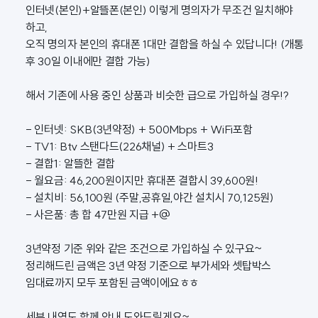
인터넷(본인)+알뜰폰(본인) 이렇게 명의자가 무조건 일치해야
하고,
오직 명의자 본인의 휴대폰 1대만 결합을 하실 수 있답니다! (개통
후 30일 이내에만 결합 가능)
해서 기존에 사용 중인 상품과 비슷한 급으로 가입하실 경우!?
- 인터넷: SKB(3년약정) + 500Mbps + WiFi포함
- TV1: Btv 스탠다드(226채널) + 스마트3
- 결합1: 알뜰한 결합
- 월요금: 46,200원이지만 휴대폰 결합시 39,600원!
- 설치비: 56,100원 (주말,공휴일,야간 설치시 70,125원)
- 사은품: 총 합 47만원 지급 +@
3년약정 기준 위와 같은 조건으로 가입하실 수 있구요~
정리해드린 금액은 3년 약정 기준으로 부가세와 셋탑박스
임대료까지 모두 포함된 금액이에요ㅎㅎ
세부 내역도 함께 안내 도와드릴게요~