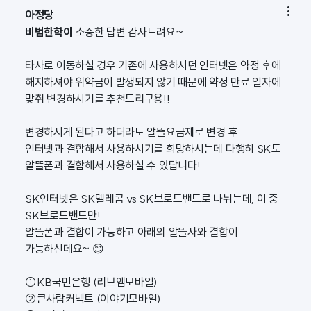

아정당
비범한학이
소중한 답변 감사드려요~
타사로 이동하실 경우 기존에 사용하시던 인터넷은 약정 후에
해지하셔야 위약금이 발생되지 않기 때문에 약정 만료 일자에
맞춰 변경하시기를 추천드리구용!!
변경하시게 된다고 하더라도 알뜰요금제로 변경 후
인터넷과 결합해서 사용하시기를 희망하시는데 다행히 SK도
알뜰폰과 결합해서 사용하실 수 있답니다!
SK인터넷은 SK텔레콤 vs SK브로드밴드로 나뉘는데, 이 중
SK브로드밴드만!
알뜰폰과 결합이 가능하고 아래의 알뜰사와 결합이
가능하신데요~ 😊
①KB국민은행 (리브엠모바일)
②큰사람커넥트 (이야기모바일)