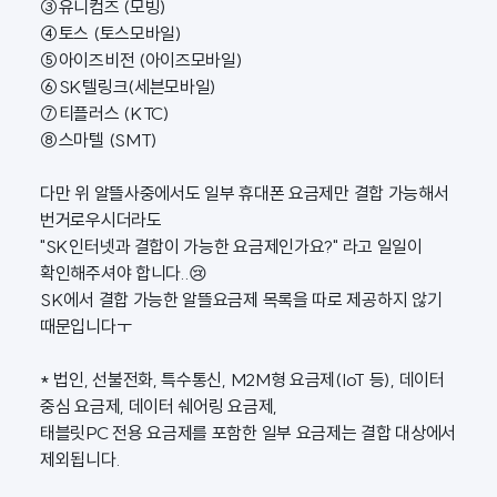
③유니컴즈 (모빙)
④토스 (토스모바일)
⑤아이즈비전 (아이즈모바일)
⑥SK텔링크(세븐모바일)
⑦티플러스 (KTC)
⑧스마텔 (SMT)
다만 위 알뜰사중에서도 일부 휴대폰 요금제만 결합 가능해서
번거로우시더라도
"SK인터넷과 결합이 가능한 요금제인가요?" 라고 일일이
확인해주셔야 합니다..😢
SK에서 결합 가능한 알뜰요금제 목록을 따로 제공하지 않기
때문입니다ㅜ
* 법인, 선불전화, 특수통신, M2M형 요금제(IoT 등), 데이터
중심 요금제, 데이터 쉐어링 요금제,
태블릿PC 전용 요금제를 포함한 일부 요금제는 결합 대상에서
제외됩니다.