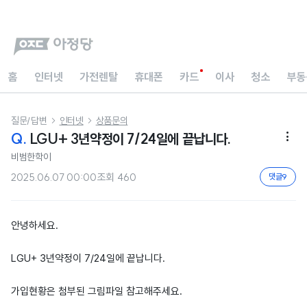
홈
인터넷
가전렌탈
휴대폰
카드
이사
청소
부동
질문/답변
인터넷
상품문의


Q.
LGU+ 3년약정이 7/24일에 끝납니다.

비범한학이
2025.06.07 00:00
조회
460
댓글
9
안녕하세요.
LGU+ 3년약정이 7/24일에 끝납니다.
가입현황은 첨부된 그림파일 참고해주세요.