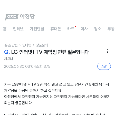
홈
인터넷
가전렌탈
휴대폰
카드
이사
청소
부동
질문/답변
인터넷
상품문의


Q.
LG 인터넷+TV 재약정 관련 질문입니다

차오나
2025.06.30 03:04
조회
375
댓글
3
지금 LG인터넷 + TV 3년 약정 걸고 쓰고 있고 남은기간 5개월 남아서
재약정을 아정당 통해서 하고 싶은데요
아정당에서 재약정이 가능한지랑 재약정이 가능하다면 사은품이 어떻게
되는지 궁금합니다