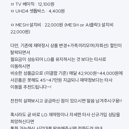
ㅁ TV 베이직 : 12,100원
ㅁ UHD4 셋톱박스 : 4,400원
ㅁ MESH 설치비 : 22,000원 (MESH or AI클락3 설치비
22,000원)
다만, 기존에 재약정시 상품 변경+가족끼리모여(자회선) 할인이
탈락되면서
월요금이 상승되어 LG를 유지하시는 것 보다는 타사로
이동하시면
비슷한 상품급으로 (미결합 기준) 매달 42,900원~44,000원에
사은품은 못해도 45~47만원 지급되니 재약정보다는 타사
이동을 추천드립니다~!
찬찬히 살펴보시고 궁금하신 점이 있으시면 말씀 남겨주시구용!!
혹시라도 곧 바로 LG 재약정이나 자세한 타사 신규가입 상담을
희망하신다면
통화 가능하신 시간대를 말씀해주시면 전화드려 안내