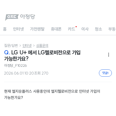
홈
인터넷
가전렌탈
휴대폰
카드
이사
청소
부동
질문/답변
인터넷
상품문의


Q.
LG U+ 에서 LG헬로비전으로 가입

가능한가요?
아정당_F10226
2026.06.01 10:20
조회
270
댓글
1
현재 엘지유플러스 사용중인데 엘지헬로비전으로 인터넷 가입이
가능한가요?