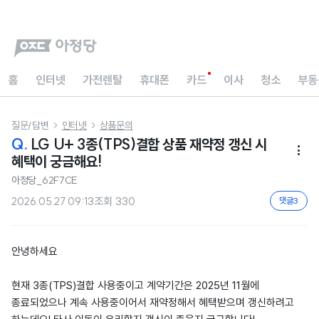
홈
인터넷
가전렌탈
휴대폰
카드
이사
청소
부동
질문/답변
인터넷
상품문의


Q.
LG U+ 3종(TPS)결합 상품 재약정 갱신 시

혜택이 궁금해요!
아정당_62F7CE
2026.05.27 09:13
조회
330
댓글
3
안녕하세요
현재 3종(TPS)결합 사용중이고 계약기간은 2025년 11월에
종료되었으나 계속 사용중이어서 재약정해서 혜택받으며 갱신하려고