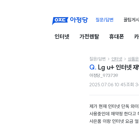
질문/답변
꿀팁게
인터넷
가전렌탈
휴대폰
카
질문/답변
인터넷
상품문


Q.
Lg u+ 인터넷 
아정당_973739
2025.07.06 10:45
조회
3
제가 현재 인터넷 단독 와
사용중인데 재약정 한다고 
사은품 이랑 인터넷 요금 