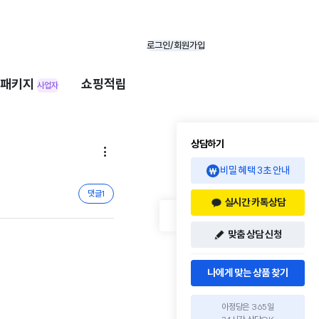
로그인/회원가입
패키지
쇼핑적립
사업자
상담하기

비밀 혜택 3초 안내
댓글
1
실시간 카톡상담
맞춤 상담 신청
나에게 맞는 상품 찾기
아정당은 365일