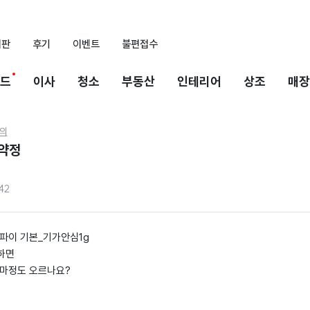
시판
후기
이벤트
불편접수
드
이사
청소
부동산
인테리어
상조
매장
의
재약정
42
이파이 기본_기가안심1g
하면
얼마정도 오르나요?