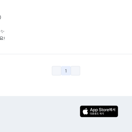
)
득✨
요!
1