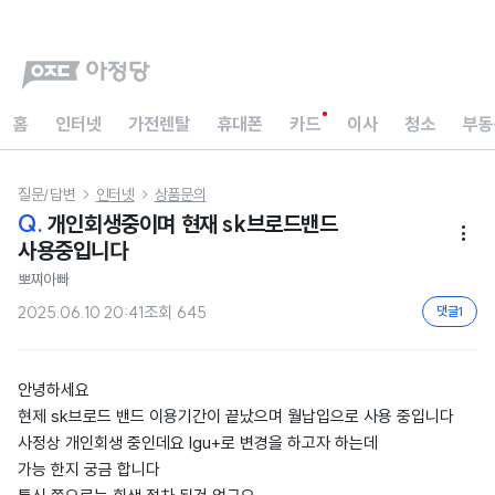
홈
인터넷
가전렌탈
휴대폰
카드
이사
청소
부동
질문/답변
인터넷
상품문의


Q.
개인회생중이며 현재 sk브로드밴드

사용중입니다
뽀찌아빠
2025.06.10 20:41
조회
645
댓글
1
안녕하세요
현제 sk브로드 밴드 이용기간이 끝났으며 월납입으로 사용 중입니다
사정상 개인회생 중인데요 lgu+로 변경을 하고자 하는데
가능 한지 궁금 합니다