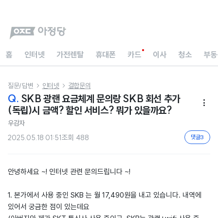
홈
인터넷
가전렌탈
휴대폰
카드
이사
청소
부동
질문/답변
인터넷
결합문의


Q.
SKB 광랜 요금체계 문의랑 SKB 회선 추가

(독립)시 금액? 할인 서비스? 뭐가 있을까요?
우감자
2025.05.18 01:51
조회
488
댓글
3
안녕하세요 ~! 인터넷 관련 문의드립니다 ~!
1. 본가에서 사용 중인 SKB 는 월 17,490원을 내고 있습니다. 내역에
있어서 궁금한 점이 있는데요