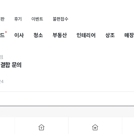
시판
후기
이벤트
불편접수
드
이사
청소
부동산
인테리어
상조
매장
의
 결합 문의
24