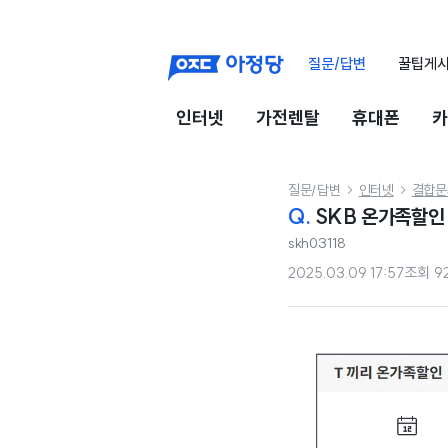
질문/답변
꿀팁게
인터넷
가전렌탈
휴대폰
카
질문/답변
인터넷
결합문


Q.
SKB 온가족할인
skh03118
2025.03.09 17:57
조회
9