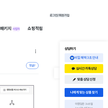
로그인/회원가입
패키지
쇼핑적립
사업자
상담하기

비밀 혜택 3초 안내
댓글
7
실시간 카톡상담
맞춤 상담 신청
나에게 맞는 상품 찾기
아정당은 365일