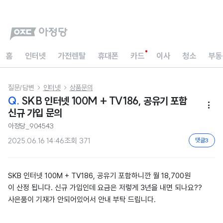
홈
인터넷
가전렌탈
휴대폰
카드
이사
청소
부동
질문/답변
인터넷
상품문의


Q.
SKB 인터넷 100M + TV186, 공유기 포함

신규 가입 문의
아정당_904543
2025.06.16 14:46
조회
371
댓글
3
SKB 인터넷 100M + TV186, 공유기 포함하니깐 월 18,700원
이 산정 됩니다. 신규 가입인데 요금은 저렇게 3년을 내면 되나요??
사은품이 기재가 안되어있어서 안내 부탁 드립니다.