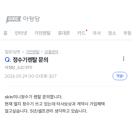
홈
인터넷
가전렌탈
휴대폰
카드
이사
청소
부동
질문/답변
가전렌탈
상품문의


Q.
정수기렌탈 문의

아정당_62C9F9
2026.05.29 00:01
조회
307
댓글
1
sk뉴미니정수기 렌탈 문의합니다.
현재 엘지 정수기 쓰고 있는데 타사보상과 계약시 가입혜택
알고싶습니다. 5년/셀프관리 생각하고 있습니다.