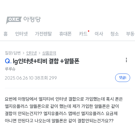
홈
인터넷
가전렌탈
휴대폰
카드
이사
청소
부동
질문/답변
인터넷
상품문의


Q.
lg인터넷+티비 결합 +알뜰폰

루루슈
2025.06.26 10:38
조회
299
댓글
1
요번에 아정당에서 엘지티비 인터넷 결합으로 가입했는데 혹시 폰은
엘지유플러스 알뜰폰으로 같이 했는데 제가 가입한 알뜰폰은 같이
결합이 안되는건지?? 엘지유플러스 앱에선 엘지유플러스 요금제
아니면 안된다고 나오는데 알뜰폰은 같이 결합안되는건가요??