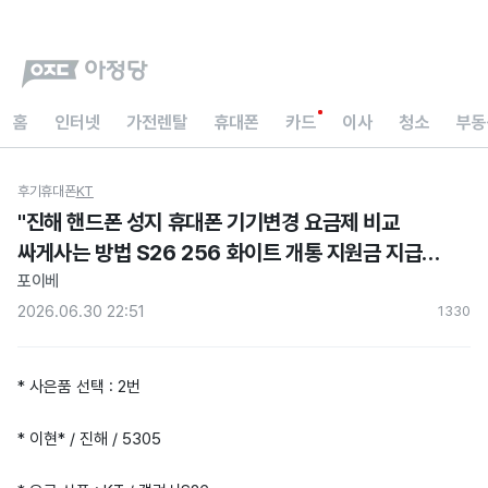
홈
인터넷
가전렌탈
휴대폰
카드
이사
청소
부동
후기
휴대폰
KT
"진해 핸드폰 성지 휴대폰 기기변경 요금제 비교
싸게사는 방법 S26 256 화이트 개통 지원금 지급
후기"
포이베
2026.06.30 22:51
133
0
* 사은품 선택 : 2번
* 이현* / 진해 / 5305