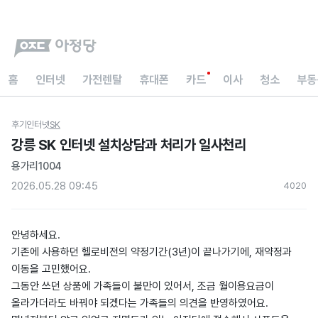
홈
인터넷
가전렌탈
휴대폰
카드
이사
청소
부동
후기
인터넷
SK
강릉 SK 인터넷 설치상담과 처리가 일사천리
용가리1004
2026.05.28 09:45
402
0
안녕하세요.
기존에 사용하던 헬로비전의 약정기간(3년)이 끝나가기에, 재약정과
이동을 고민했어요.
그동안 쓰던 상품에 가족들이 불만이 있어서, 조금 월이용요금이
올라가더라도 바꿔야 되겠다는 가족들의 의견을 반영하였어요.