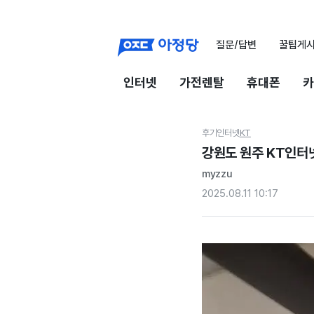
질문/답변
꿀팁게
인터넷
가전렌탈
휴대폰
카
후기
인터넷
KT
강원도 원주 KT인터
myzzu
2025.08.11 10:17