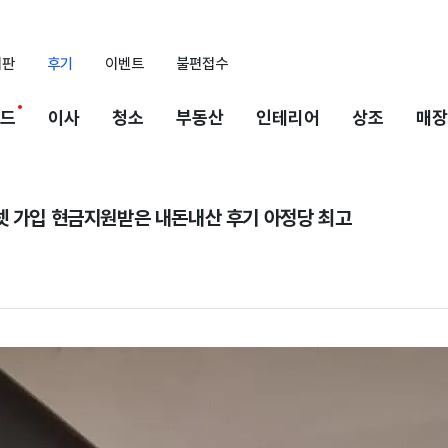
시판
후기
이벤트
불편접수
드
이사
청소
부동산
인테리어
상조
매장
넷 가입 현금지원받은 내돈내산 후기 아정당 최고